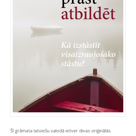
Šī grāmata latviešu valodā ietver divas oriģinālās