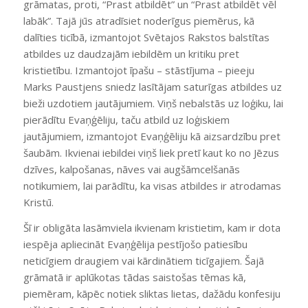
grāmatas, proti, “Prast atbildēt” un “Prast atbildēt vēl
labāk”. Tajā jūs atradīsiet noderīgus piemērus, kā
dalīties ticībā, izmantojot Svētajos Rakstos balstītas
atbildes uz daudzajām iebildēm un kritiku pret
kristietību. Izmantojot īpašu – stāstījuma – pieeju
Marks Paustjens sniedz lasītājam saturīgas atbildes uz
bieži uzdotiem jautājumiem. Viņš nebalstās uz loģiku, lai
pierādītu Evaņģēliju, taču atbild uz loģiskiem
jautājumiem, izmantojot Evaņģēliju kā aizsardzību pret
šaubām. Ikvienai iebildei viņš liek pretī kaut ko no Jēzus
dzīves, kalpošanas, nāves vai augšāmcelšanās
notikumiem, lai parādītu, ka visas atbildes ir atrodamas
Kristū.
Šī ir obligāta lasāmviela ikvienam kristietim, kam ir dota
iespēja apliecināt Evaņģēlija pestījošo patiesību
neticīgiem draugiem vai kārdinātiem ticīgajiem. Šajā
grāmatā ir aplūkotas tādas saistošas tēmas kā,
piemēram, kāpēc notiek sliktas lietas, dažādu konfesiju