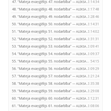
47.
“Mateja evaņģēlijs 47. nodarbība”
1:14:34
— ALEKSANDRS BITE
48.
“Mateja evaņģēlijs 48. nodarbība”
1:17:48
— ALEKSANDRS BITE
49.
“Mateja evaņģēlijs 49. nodarbība”
1:28:46
— ALEKSANDRS BITE
50.
“Mateja evaņģēlijs 50. nodarbība”
1:14:31
— ALEKSANDRS BITE
51.
“Mateja evaņģēlijs 51. nodarbība”
1:14:02
— ALEKSANDRS BITE
52.
“Mateja evaņģēlijs 52. nodarbība”
1:31:31
— ALEKSANDRS BITE
53.
“Mateja evaņģēlijs 53. nodarbība”
1:09:41
— ALEKSANDRS BITE
54.
“Mateja evaņģēlijs 54. nodarbība”
1:09:37
— ALEKSANDRS BITE
55.
“Mateja evaņģēlijs 55. nodarbība”
54:15
— ALEKSANDRS BITE
56.
“Mateja evaņģēlijs 56. nodarbība”
1:09:29
— ALEKSANDRS BITE
57.
“Mateja evaņģēlijs 57. nodarbība”
1:21:24
— ALEKSANDRS BITE
58.
“Mateja evaņģēlijs 58. nodarbība”
1:35:38
— ALEKSANDRS BITE
59.
“Mateja evaņģēlijs 59. nodarbība”
1:29:08
— ALEKSANDRS BITE
60.
“Mateja evaņģēlijs 60. nodarbība”
1:12:31
— ALEKSANDRS BITE
61.
“Mateja evaņģēlijs 61. nodarbība”
1:08:06
— ALEKSANDRS BITE