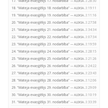
17.
“Mateja evaņģēlijs 17. nodarbība”
1:28:30
— ALEKSANDRS BITE
18.
“Mateja evaņģēlijs 18. nodarbība”
1:19:11
— ALEKSANDRS BITE
19.
“Mateja evaņģēlijs 19. nodarbība”
1:11:16
— ALEKSANDRS BITE
20.
“Mateja evaņģēlijs 20. nodarbība”
1:27:58
— ALEKSANDRS BITE
21.
“Mateja evaņģēlijs 21. nodarbība”
1:34:34
— ALEKSANDRS BITE
22.
“Mateja evaņģēlijs 22. nodarbība”
1:07:34
— ALEKSANDRS BITE
23.
“Mateja evaņģēlijs 23. nodarbība”
1:19:59
— ALEKSANDRS BITE
24.
“Mateja evaņģēlijs 24. nodarbība”
1:28:15
— ALEKSANDRS BITE
25.
“Mateja evaņģēlijs 25. nodarbība”
1:21:26
— ALEKSANDRS BITE
26.
“Mateja evaņģēlijs 26. nodarbība”
1:24:22
— ALEKSANDRS BITE
27.
“Mateja evaņģēlijs 27. nodarbība”
1:23:43
— ALEKSANDRS BITE
28.
“Mateja evaņģēlijs 28. nodarbība”
1:12:06
— ALEKSANDRS BITE
29.
“Mateja evaņģēlijs 29. nodarbība”
1:29:09
— ALEKSANDRS BITE
30.
“Mateja evaņģēlijs 30. nodarbība”
1:10:19
— ALEKSANDRS BITE
31.
“Mateja evaņģēlijs 31. nodarbība”
1:33:39
— ALEKSANDRS BITE