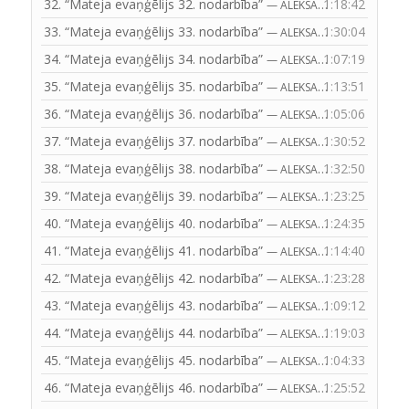
32.
“Mateja evaņģēlijs 32. nodarbība”
1:18:42
— ALEKSANDRS BITE
33.
“Mateja evaņģēlijs 33. nodarbība”
1:30:04
— ALEKSANDRS BITE
34.
“Mateja evaņģēlijs 34. nodarbība”
1:07:19
— ALEKSANDRS BITE
35.
“Mateja evaņģēlijs 35. nodarbība”
1:13:51
— ALEKSANDRS BITE
36.
“Mateja evaņģēlijs 36. nodarbība”
1:05:06
— ALEKSANDRS BITE
37.
“Mateja evaņģēlijs 37. nodarbība”
1:30:52
— ALEKSANDRS BITE
38.
“Mateja evaņģēlijs 38. nodarbība”
1:32:50
— ALEKSANDRS BITE
39.
“Mateja evaņģēlijs 39. nodarbība”
1:23:25
— ALEKSANDRS BITE
40.
“Mateja evaņģēlijs 40. nodarbība”
1:24:35
— ALEKSANDRS BITE
41.
“Mateja evaņģēlijs 41. nodarbība”
1:14:40
— ALEKSANDRS BITE
42.
“Mateja evaņģēlijs 42. nodarbība”
1:23:28
— ALEKSANDRS BITE
43.
“Mateja evaņģēlijs 43. nodarbība”
1:09:12
— ALEKSANDRS BITE
44.
“Mateja evaņģēlijs 44. nodarbība”
1:19:03
— ALEKSANDRS BITE
45.
“Mateja evaņģēlijs 45. nodarbība”
1:04:33
— ALEKSANDRS BITE
46.
“Mateja evaņģēlijs 46. nodarbība”
1:25:52
— ALEKSANDRS BITE